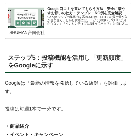
Google口コミを書いてもらう方法｜安全に増や
すお願いの仕方・テンプレ・NG例を完全解説
Googleマップの集客力を高めるには、口コミの質と量が欠
かせません。しかし実際には、「どうお願いしていいか分
からない」「インセンティブはNGって本当？」と悩む方が
多いのも事実です。結論、口コミは正しい依頼方法・適切
なタイミング・明確な体制…
SHUMAN合同会社
ステップ5：投稿機能を活用し「更新頻度」
をGoogleに示す
Googleは「最新の情報を発信している店舗」を評価しま
す。
投稿は毎週1本で十分です。
・商品紹介
・イベント・キャンペーン