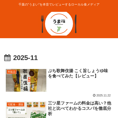
千葉の“うまい”を本音でレビューするローカル食メディア
2025-11
ぷち歌舞伎揚 こく旨しょうゆ味
市販品
を食べてみた【レビュー】
2025.11.22
三ツ星ファームの料金は高い？他
宅配食・通販
社と比べてわかるコスパを徹底分
析