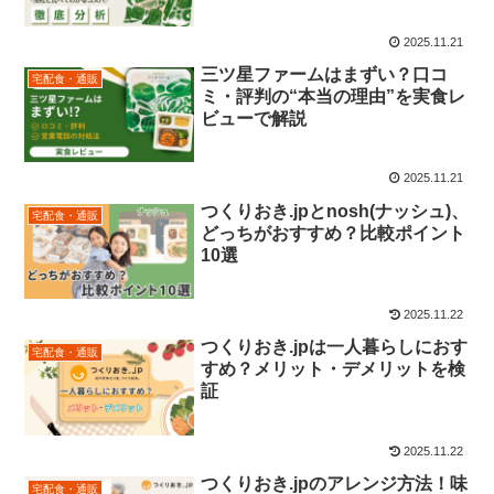
2025.11.21
三ツ星ファームはまずい？口コ
宅配食・通販
ミ・評判の“本当の理由”を実食レ
ビューで解説
2025.11.21
つくりおき.jpとnosh(ナッシュ)、
宅配食・通販
どっちがおすすめ？比較ポイント
10選
2025.11.22
つくりおき.jpは一人暮らしにおす
宅配食・通販
すめ？メリット・デメリットを検
証
2025.11.22
つくりおき.jpのアレンジ方法！味
宅配食・通販